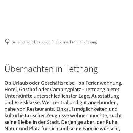
GE
BE
EN
AR
IN
Sie sind hier:
Besuchen
Übernachten in Tettnang
Übernachten
Übernachten in Tettnang
in
Tettnang
Ob Urlaub oder Geschäftsreise - ob Ferienwohnung,
Hotel, Gasthof oder Campingplatz - Tettnang bietet
Unterkünfte unterschiedlichster Lage, Ausstattung
und Preisklasse. Wer zentral und gut angebunden,
nahe von Restaurants, Einkaufsmöglichkeiten und
kulturhistorischer Zeugnisse wohnen möchte, sucht
seine Bleibe in der Stadt. Derjenige aber, der Ruhe,
Natur und Platz für sich und seine Familie wünscht,