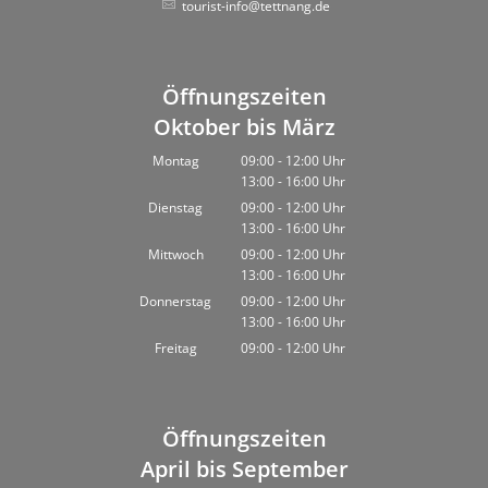
tourist-info@tettnang.de
Öffnungszeiten
Oktober bis März
Montag
09:00
-
12:00
Uhr
13:00
-
16:00
Von 09:00 bis 12:00 Uhr
Uhr
Von 13:00 bis 16:00 Uhr
Dienstag
09:00
-
12:00
Uhr
13:00
-
16:00
Von 09:00 bis 12:00 Uhr
Uhr
Von 13:00 bis 16:00 Uhr
Mittwoch
09:00
-
12:00
Uhr
13:00
-
16:00
Von 09:00 bis 12:00 Uhr
Uhr
Von 13:00 bis 16:00 Uhr
Donnerstag
09:00
-
12:00
Uhr
13:00
-
16:00
Von 09:00 bis 12:00 Uhr
Uhr
Von 13:00 bis 16:00 Uhr
Freitag
09:00
-
12:00
Uhr
Von 09:00 bis 12:00 Uhr
Öffnungszeiten
April bis September