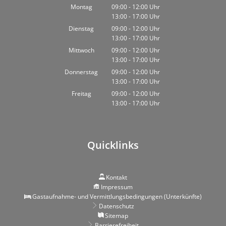
Montag
09:00
-
12:00
Uhr
13:00
-
17:00
Von 09:00 bis 12:00 Uhr
Uhr
Von 13:00 bis 17:00 Uhr
Dienstag
09:00
-
12:00
Uhr
13:00
-
17:00
Von 09:00 bis 12:00 Uhr
Uhr
Von 13:00 bis 17:00 Uhr
Mittwoch
09:00
-
12:00
Uhr
13:00
-
17:00
Von 09:00 bis 12:00 Uhr
Uhr
Von 13:00 bis 17:00 Uhr
Donnerstag
09:00
-
12:00
Uhr
13:00
-
17:00
Von 09:00 bis 12:00 Uhr
Uhr
Von 13:00 bis 17:00 Uhr
Freitag
09:00
-
12:00
Uhr
13:00
-
17:00
Von 09:00 bis 12:00 Uhr
Uhr
Von 13:00 bis 17:00 Uhr
Quicklinks
Kontakt
Impressum
Gastaufnahme- und Vermittlungsbedingungen (Unterkünfte)
Datenschutz
Sitemap
Barrierefreiheit