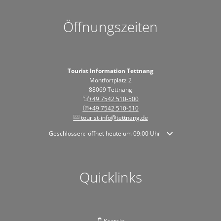
Öffnungszeiten
Tourist Information Tettnang
Montfortplatz 2
88069 Tettnang
+49 7542 510-500
+49 7542 510-510
tourist-info@tettnang.de
Klicken, um weitere Öffnungs- oder Schließzeiten auszublende
Geschlossen:
öffnet heute um 09:00 Uhr
Quicklinks