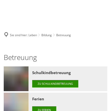
GE
BE
EN
AR
IN
Sie sind hier:
Leben
Bildung
Betreuung
Betreuung
Betreuung
Schulkindbetreuung
ZU SCHULKINDBETREUUNG
Ferien
ZU FERIEN