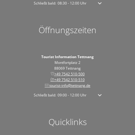
Klicken, um weitere Öffnungs- oder Schließzeiten auszublen
Schließt bald:
08:30
-
12:00
Uhr
Von 08:30 bis 12:00 Uhr
Öffnungszeiten
Tourist Information Tettnang
Montfortplatz 2
88069 Tettnang
+49 7542 510-500
+49 7542 510-510
tourist-info@tettnang.de
Klicken, um weitere Öffnungs- oder Schließzeiten auszublen
Schließt bald:
09:00
-
12:00
Uhr
Von 09:00 bis 12:00 Uhr
Quicklinks