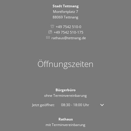
Stadt Tettnang
Montfortplatz 7
88069 Tettnang
+49 7542 510-0
+49 7542 510-175
rathaus@tettnang.de
Öffnungszeiten
Bürgerbüro
ohne Terminvereinbarung
Klicken, um weitere Öffnungs- oder Schließzeiten auszublenden
Jetzt geöffnet:
08:30
-
18:00
Uhr
Von 08:30 bis 18:00 
Rathaus
mit Terminvereinbarung