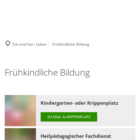
GE
BE
EN
AR
IN
Sie sind hier:
Leben
Frühkindliche Bildung
Frühkindliche
Frühkindliche Bildung
Bildung
Kindergarten- oder Krippenplatz
ZU KIGA- & KRIPPENPLATZ
Heilpädagogischer Fachdienst