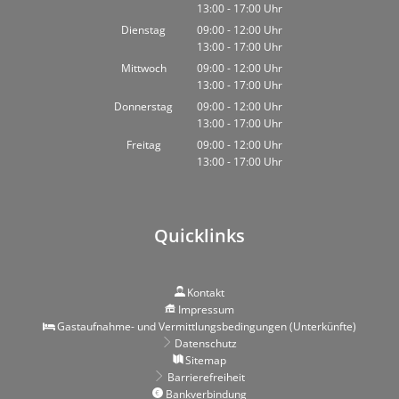
13:00
-
17:00
Von 09:00 bis 12:00 Uhr
Uhr
Von 13:00 bis 17:00 Uhr
Dienstag
09:00
-
12:00
Uhr
13:00
-
17:00
Von 09:00 bis 12:00 Uhr
Uhr
Von 13:00 bis 17:00 Uhr
Mittwoch
09:00
-
12:00
Uhr
13:00
-
17:00
Von 09:00 bis 12:00 Uhr
Uhr
Von 13:00 bis 17:00 Uhr
Donnerstag
09:00
-
12:00
Uhr
13:00
-
17:00
Von 09:00 bis 12:00 Uhr
Uhr
Von 13:00 bis 17:00 Uhr
Freitag
09:00
-
12:00
Uhr
13:00
-
17:00
Von 09:00 bis 12:00 Uhr
Uhr
Von 13:00 bis 17:00 Uhr
Quicklinks
Kontakt
Impressum
Gastaufnahme- und Vermittlungsbedingungen (Unterkünfte)
Datenschutz
Sitemap
Barrierefreiheit
Bankverbindung