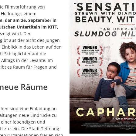
Waldkindergarten lädt zum Eröffnungsfest ein
die Filmvorführung von
 Hoffnung“, einem
Schülerausstellung „In Bewegung“ bis 10. Juli verlängert
m, der am 26. September in
Wasserentnahmeverbot
utschen Untertiteln im KITT,
zeigt wird. Der
Platzkonzerte_Sternmarsch abgesagt
gibt aus der Sicht des Jungen
ELR-Programm 2026 ist online-1
Einblick in das Leben auf den
t Schlaglichter auf die
Wenn der Himmel plötzlich alles gibt: Das Wetterphänomen Starkre
lltags in der Levante. Im
gibt es Raum für Fragen und
Kurztrauungen: Kleiner Rahmen, großer Moment - Unkompliziert he
Stadt warnt vor Betreten des Hallendachs der Sporthalle Manzenber
neue Räume
Regionalwerk Bodensee Schlossgarten Open Air
Jetzt stöbern im Tettnanger Sommerferienprogramm-1
chen sind eine Einladung an
Tettnang feiert das Hopfenjahr 2026
taltungen neue Eindrücke zu
Neue Sporthalle Manzenberg ist in Betrieb
l einer lebendigen und
ft zu sein. Die Stadt Tettnang
Reisezeit steht bevor: Ausweisdokumente jetzt prüfen
ten Organisationen freuen sich