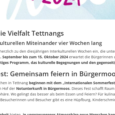
Ehren
Starkregenrisikomanage
Abenteuer zwischen zwei Buchdeckeln: „HEISS AUF LESEN“ startet in
Wi-Wis
Überschwemmungen können
Repair Café Tettnang feiert 10. Geburtstag
Hochwassergefahrenkart
Großer Besucherzuspruch beim Montfortfest
ie Vielfalt Tettnangs
180 Jahre Freibad Ried
ulturellen Miteinander vier Wochen lang
Standanbieter für „Krimskrams-Markt“ gesucht
 herzlich zu den diesjährigen Interkulturellen Wochen ein, die un
StadTTnachrichten vom 8. Juli nicht an den Auslagestellen und bei de
. September bis zum 15. Oktober 2024
erwartet die Bürgerinnen 
Abgesagt -Platzkonzert mit dem Musikverein Laimnau am Mi, 15. Juli
ältiges Programm, das kulturelle Begegnungen und den gegenseiti
Blutspenderehrung: Mehr Blutspenden und Erstspender als im verg
est: Gemeinsam feiern in Bürgermo
Kunst statt Akten: Kavaliersgebäude wird zur Pop-up Galerie
ochen in Tettnang
beginnen mit dem „Internationalen Sommerfest
 Hof der
Notunterkunft in Bürgermoos
. Dieses Fest schafft Rau
NaTTur-Rallye: Insektenhotels und Nistkästen in Tettnang entdecke
e. Wo gelingt das besser als beim Essen und Feiern? Für kulinari
Wasserentnahme aus Flüssen, Bächen und Seen bleibt verboten-1
en Besucherinnen und Besucher gibt es eine Hüpfburg, Kinderschm
Programmänderung beim Montfortfest: Public Viewing jetzt kostenfr
nheit
bieten,
in ungezwungener Atmosphäre neue Menschen ken