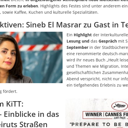
Netzwerk der Lesepatinnen und Lesepaten ist weiter auf 30 Leseta
sten Form zu erleben
. Highlights des Festes sind unter anderem ein
Sporthalle Manzenberg offiziell eröffnet
sowie Kaffee, Kuchen und kulturelle Spezialitäten.
Netzwerk der Lesepatinnen und Lesepaten ist weiter auf 30 Leset
tiven: Sineb El Masrar zu Gast in T
Kommunen brauchen Luft zum Atmen
Ein
Highlight
der Interkulturell
Lesung und
das
Gespräch
mit 
Richtfest für Nahwärme
September
in der Stadtbücherei
Der Friedhof: Baumgräber und Sternenkindergrab fertiggestellt
eine renommierte deutsch-marok
wird ihr neues Buch „Heult leise
Blaulichttag im Bädle Obereisenbach am 27. Juni 2026
und Themen wie Migration, Inte
Hopfenperle Tettnang: Hopfenkisten zieren wieder die Innenstadt
gesellschaftlichen Zusammenha
Abend verspricht, nicht nur inf
Montfortfest 2026: Tettnang feiert wieder Gemeinschaft und Traditio
ein tiefgehendes Erlebnis zu w
Bauarbeiten am Kreisverkehr Schäferhof–Oberhof liegen im Zeitplan
g fördert.
STADTRADELN 2026 in Tettnang: Gemeinsam Kilometer sammeln und n
m KiTT:
Sommeraktion 2026: Bauwagen on Tour
Einblicke in das
Ehrenamtliches Team startet neuen Flohmarkt „Krims & Krams“ in T
iruts Straßen