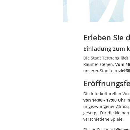
Erleben Sie d
Einladung zum k
Die Stadt Tettnang lädt
Räume“ stehen.
Vom 15
unserer Stadt ein
vielf
Eröffnungsf
Die Interkulturellen W
von 14:00 - 17:00 Uhr
im
ungezwungener Atmosphär
gesorgt. Für die klein
verschiedene Spiele.
Dieses Fest wird
Gelege