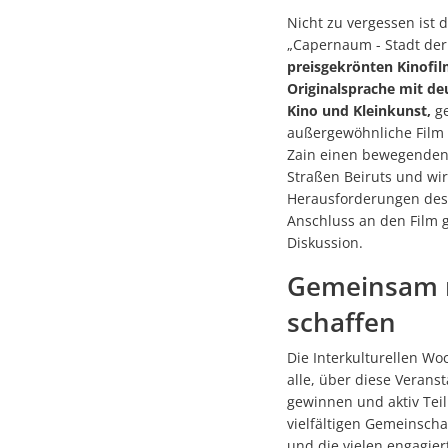
Nicht zu vergessen ist 
„Capernaum - Stadt der
preisgekrönten Kinofil
Originalsprache mit de
Kino und Kleinkunst,
ge
außergewöhnliche Film 
Zain einen bewegenden 
Straßen Beiruts und wirf
Herausforderungen des A
Anschluss an den Film 
Diskussion.
Gemeinsam 
schaffen
Die Interkulturellen Wo
alle, über diese Verans
gewinnen und aktiv Tei
vielfältigen Gemeinscha
und die vielen engagier