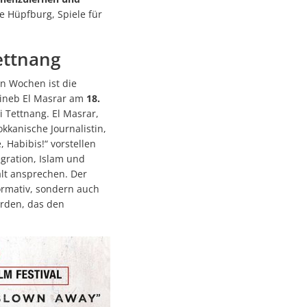
ndems gewachsen-1
e Hüpfburg, Spiele für
andems gewachsen
ettnang
en Wochen ist die
Sineb El Masrar am
18.
 Tettnang. El Masrar,
kanische Journalistin,
, Habibis!“ vorstellen
gration, Islam und
lt ansprechen. Der
ormativ, sondern auch
n
erden, das den
achhaltige Mobilität stärken
ettnang