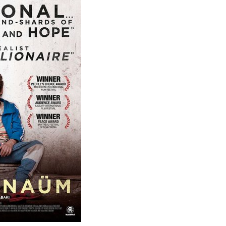
gen
iraten in besonderem Ambiente
g