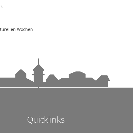
n.
lturellen Wochen
t auch die Forschung
Quicklinks
sen
 Klinikstandort