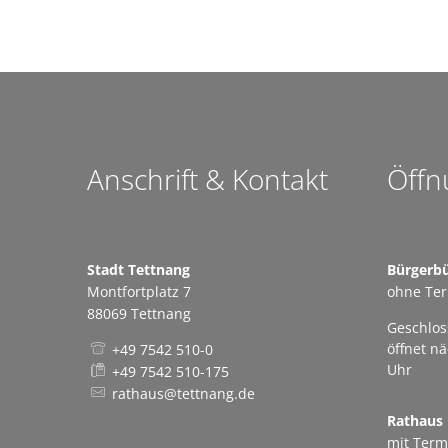
Anschrift & Kontakt
Öffn
Stadt Tettnang
Bürgerb
Montfortplatz 7
ohne Te
88069 Tettnang
Klicken,
Geschlos
öffnet n
+49 7542 510-0
Uhr
+49 7542 510-175
rathaus@tettnang.de
Rathaus
mit Term