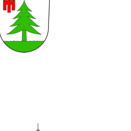
Hotel Rad
tag
ment
 die Sommerferien
Hotel Bären
 Tettnang
 jede und jeden treffen – warum Eigenvorsorge so wichtig ist
Ehemals Gasthaus Kreuz
en
Stadtpfarrkirche St. Gallus
Schweizerhaus
Ehemals Friedhofskapelle
r Schwäbische Zeitung Tettnang erhältlich
Loretokapelle
 auf dem Bärenplatz
Ehemaliges Oberamtskrankenh
angenen Jahr
St.-Johann-Kapelle
Ehemaliges Spital (Kaplaneihaus
n
St.-Anna-Kapelle
Ehemaliges Leprosenhaus
ei