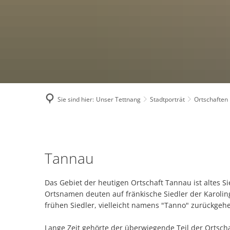
Satzungen
Ver
Zweitwohnungssteuer
Ene
Grundsteuerreform 2
Kli
Ratsinfo
Ein
Kontakt
Ges
Sie sind hier:
Unser Tettnang
Stadtporträt
Ortschaften
Breitbandausbau
Katastrophenschutz
Tannau
Wasserwerk Tettnang
Tannau
Tigermücke
Das Gebiet der heutigen Ortschaft Tannau ist altes S
Fundsachen
Ortsnamen deuten auf fränkische Siedler der Karolin
frühen Siedler, vielleicht namens "Tanno" zurückgeh
Orange Days 2025 in 
Lange Zeit gehörte der überwiegende Teil der Ortsc