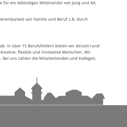
Hotel Rad
tag
re für ein lebendiges Miteinander von Jung und Alt,
ment
 die Sommerferien
Hotel Bären
 Tettnang
 jede und jeden treffen – warum Eigenvorsorge so wichtig ist
 Vereinbarkeit von Familie und Beruf z.B. durch
Ehemals Gasthaus Kreuz
en
Stadtpfarrkirche St. Gallus
Schweizerhaus
b. In über 15 Berufsfeldern bieten wir derzeit rund
Ehemals Friedhofskapelle
kreative, flexible und innovative Menschen. Wir
in. Bei uns zählen die Mitarbeitenden und Kollegen,
r Schwäbische Zeitung Tettnang erhältlich
Loretokapelle
 auf dem Bärenplatz
Ehemaliges Oberamtskrankenh
angenen Jahr
St.-Johann-Kapelle
Ehemaliges Spital (Kaplaneihaus
n
St.-Anna-Kapelle
Ehemaliges Leprosenhaus
ei