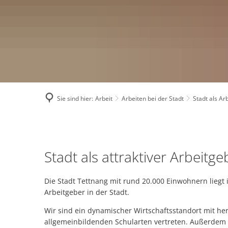
Satzungen
Ver
Zweitwohnungssteuer
Ene
Grundsteuerreform 2
Kli
Ratsinfo
Ein
Kontakt
Ges
Sie sind hier:
Arbeit
Arbeiten bei der Stadt
Stadt als Ar
Breitbandausbau
Katastrophenschutz
Stadt
Wasserwerk Tettnang
Stadt als attraktiver Arbeitge
als
Tigermücke
Arbeitgeber
Die Stadt Tettnang mit rund 20.000 Einwohnern liegt 
Fundsachen
Arbeitgeber in der Stadt.
Orange Days 2025 in 
Wir sind ein dynamischer Wirtschaftsstandort mit he
allgemeinbildenden Schularten vertreten. Außerdem g