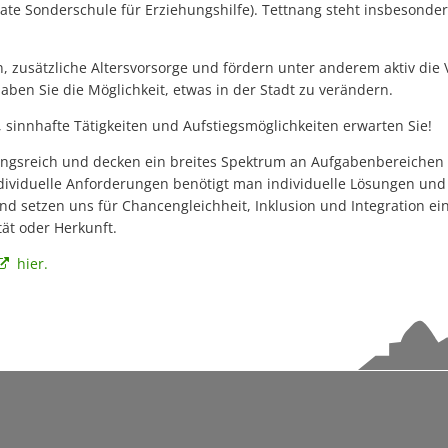
Ehren
vate Sonderschule für Erziehungshilfe). Tettnang steht insbesonde
Starkregenrisikomanage
Abenteuer zwischen zwei Buchdeckeln: „HEISS AUF LESEN“ startet in
Wi-Wis
Überschwemmungen können
Repair Café Tettnang feiert 10. Geburtstag
ten, zusätzliche Altersvorsorge und fördern unter anderem aktiv die
Hochwassergefahrenkart
aben Sie die Möglichkeit, etwas in der Stadt zu verändern.
Großer Besucherzuspruch beim Montfortfest
sinnhafte Tätigkeiten und Aufstiegsmöglichkeiten erwarten Sie!
180 Jahre Freibad Ried
lungsreich und decken ein breites Spektrum an Aufgabenbereichen a
Standanbieter für „Krimskrams-Markt“ gesucht
ndividuelle Anforderungen benötigt man individuelle Lösungen und 
und setzen uns für Chancengleichheit, Inklusion und Integration e
StadTTnachrichten vom 8. Juli nicht an den Auslagestellen und bei de
tät oder Herkunft.
Abgesagt -Platzkonzert mit dem Musikverein Laimnau am Mi, 15. Juli
hier.
Blutspenderehrung: Mehr Blutspenden und Erstspender als im verg
Kunst statt Akten: Kavaliersgebäude wird zur Pop-up Galerie
NaTTur-Rallye: Insektenhotels und Nistkästen in Tettnang entdecke
Wasserentnahme aus Flüssen, Bächen und Seen bleibt verboten-1
Programmänderung beim Montfortfest: Public Viewing jetzt kostenfr