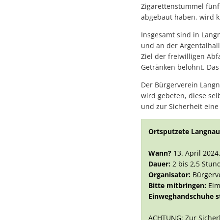
Zigarettenstummel fünf 
abgebaut haben, wird kl
Insgesamt sind in Langn
und an der Argentalhall
Ziel der freiwilligen A
Getränken belohnt. Das 
Der Bürgerverein Langn
wird gebeten, diese se
und zur Sicherheit ein
Ortsputzete Langnau
Wann?
13. April 202
Dauer:
2 bis 2,5 Stun
Organisator:
Bürgerv
Bitte mitbringen:
Eim
Einweghandschuhe ste
ACHTUNG: Zur Sicherh