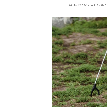
Satzungen
Ver
10. April 2024
von
ALEXAND
Zweitwohnungssteuer
Ene
Grundsteuerreform 2
Kli
Ratsinfo
Ein
Kontakt
Ges
Breitbandausbau
Katastrophenschutz
Wasserwerk Tettnang
Tigermücke
Fundsachen
Orange Days 2025 in 