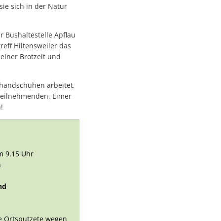
ndems gewachsen-1
ie sich in der Natur
r Bushaltestelle Apflau
andems gewachsen
reff Hiltensweiler das
 einer Brotzeit und
nhandschuhen arbeitet,
 Teilnehmenden, Eimer
!
n
um 9.15 Uhr
n
achhaltige Mobilität stärken
nd
ettnang
ie Ortsputzete wegen