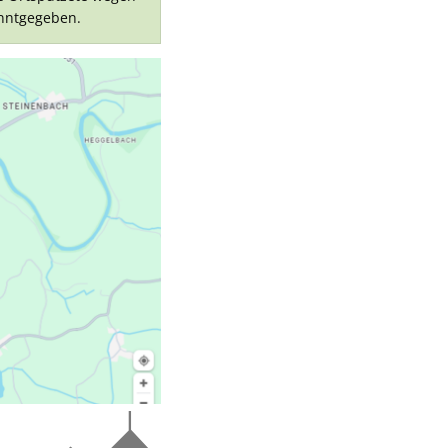
anntgegeben.
gen
iraten in besonderem Ambiente
g