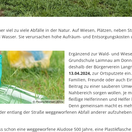
Ehren
Starkregenrisikomanage
Abenteuer zwischen zwei Buchdeckeln: „HEISS AUF LESEN“ startet in
Wi-Wis
Überschwemmungen können
Repair Café Tettnang feiert 10. Geburtstag
Hochwassergefahrenkart
Großer Besucherzuspruch beim Montfortfest
r viel zu viele Abfälle in der Natur. Auf Wiesen, Plätzen, neben S
d Wasser. Sie verursachen hohe Aufräum- und Entsorgungskosten 
180 Jahre Freibad Ried
Standanbieter für „Krimskrams-Markt“ gesucht
Ergänzend zur Wald- und Wiese
Grundschule Laimnau am Donners
StadTTnachrichten vom 8. Juli nicht an den Auslagestellen und bei de
deshalb der Bürgerverein Lan
Abgesagt -Platzkonzert mit dem Musikverein Laimnau am Mi, 15. Juli
13.04.2024,
zur Ortsputzete ein
Familien, Freunde oder auch Ei
Blutspenderehrung: Mehr Blutspenden und Erstspender als im verg
Beitrag zu einer sauberen Umw
Kunst statt Akten: Kavaliersgebäude wird zur Pop-up Galerie
Nahbereich sorgen wollen. Je m
fleißige Helferinnen und Helfe
NaTTur-Rallye: Insektenhotels und Nistkästen in Tettnang entdecke
© Pexels/Mikhail Nilov
Denn gemeinsam macht es mehr
der entlang der Straße weggeworfenen Abfall anderer aufzuhebe
Wasserentnahme aus Flüssen, Bächen und Seen bleibt verboten-1
Programmänderung beim Montfortfest: Public Viewing jetzt kostenfr
 schon eine weggeworfene Aludose 500 Jahre, eine Plastikflasche 