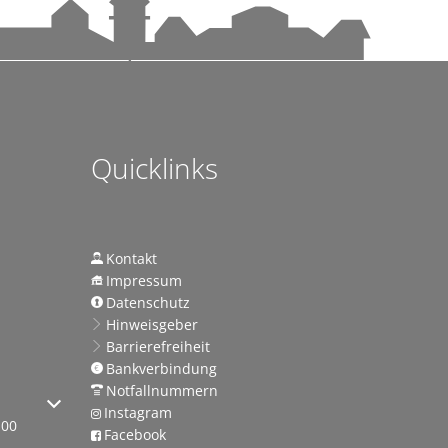
Quicklinks
Kontakt
t auch die Forschung
Impressum
Datenschutz
Hinweisgeber
Barrierefreiheit
Bankverbindung
Notfallnummern
sen
 oder Schließzeiten auszublenden
Instagram
:00
Facebook
 Klinikstandort