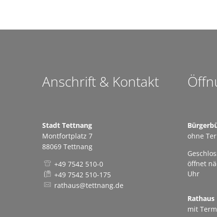
Anschrift & Kontakt
Öffn
Stadt Tettnang
Bürgerb
Montfortplatz 7
ohne Te
88069 Tettnang
Klicken,
Geschlos
öffnet n
+49 7542 510-0
Uhr
+49 7542 510-175
rathaus@tettnang.de
Rathaus
mit Term