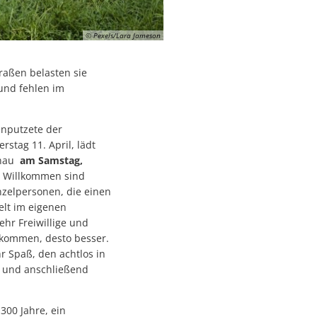
Hotel Rad
tag
ment
 die Sommerferien
Hotel Bären
 Tettnang
 jede und jeden treffen – warum Eigenvorsorge so wichtig ist
© Pexels/Lara Jameson
Ehemals Gasthaus Kreuz
en
traßen belasten sie
Stadtpfarrkirche St. Gallus
und fehlen im
Schweizerhaus
Ehemals Friedhofskapelle
nputzete der
tag 11. April, lädt
r Schwäbische Zeitung Tettnang erhältlich
Loretokapelle
gnau
am Samstag,
 auf dem Bärenplatz
Ehemaliges Oberamtskrankenh
. Willkommen sind
nzelpersonen, die einen
angenen Jahr
St.-Johann-Kapelle
elt im eigenen
ehr Freiwillige und
Ehemaliges Spital (Kaplaneihaus
r kommen, desto besser.
n
St.-Anna-Kapelle
 Spaß, den achtlos in
n und anschließend
Ehemaliges Leprosenhaus
ei
300 Jahre, ein