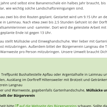
Netzwerk der Lesepatinnen und Lesepaten ist weiter auf 30 Leseta
Jahre und selbst eine Bananenschale ein halbes Jahr braucht, bis s
ar, wie wichtig solche Landschaftsreinigungen sind.
Sporthalle Manzenberg offiziell eröffnet
au zwei bis drei Routen geplant. Gestartet wird um 9.15 Uhr an de
Netzwerk der Lesepatinnen und Lesepaten ist weiter auf 30 Leset
e in Laimnau. Nach etwa zwei bis 2,5 Stunden Gehzeit ist der Dorft
Kommunen brauchen Luft zum Atmen
bfallsammlerinnen und -sammler. Dort wird die geleistete Arbeit mit
geplante Ende ist gegen 13 Uhr.
Richtfest für Nahwärme
au stellt Müllsäcke und Einweghandschuhe. Wer lieber mit Garte
Der Friedhof: Baumgräber und Sternenkindergrab fertiggestellt
lbst mitzubringen. Außerdem bittet der Bürgerverein Langnau die
Blaulichttag im Bädle Obereisenbach am 27. Juni 2026
e Warnweste pro Person mitzubringen. Unsere Umwelt braucht Dich
Hopfenperle Tettnang: Hopfenkisten zieren wieder die Innenstadt
Montfortfest 2026: Tettnang feiert wieder Gemeinschaft und Traditio
4, Treffpunkt Bushaltestelle Apflau oder Argentalhalle in Laimnau 
Bauarbeiten am Kreisverkehr Schäferhof–Oberhof liegen im Zeitplan
den, Ausklang im Dorftreff Hiltensweiler mit Brotzeit und Getränke
STADTRADELN 2026 in Tettnang: Gemeinsam Kilometer sammeln und n
erein Langnau
er und Warnweste, gegebenfalls Gartenhandschuhe,
Müllsäcke u
Sommeraktion 2026: Bauwagen on Tour
llt der Bürgerverein
Ehrenamtliches Team startet neuen Flohmarkt „Krims & Krams“ in T
eit bitte
auf die Webseite des Bürgervereins
schauen. Sollte d