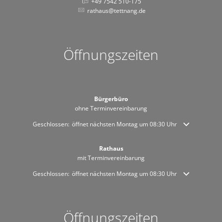
+49 7542 510-175
rathaus@tettnang.de
Öffnungszeiten
Bürgerbüro
ohne Terminvereinbarung
Klicken, um weitere Öffnungs- oder Schließzeiten auszublenden
Geschlossen:
öffnet nächsten Montag um 08:30 Uhr
Rathaus
mit Terminvereinbarung
Klicken, um weitere Öffnungs- oder Schließzeiten auszublenden
Geschlossen:
öffnet nächsten Montag um 08:30 Uhr
Öffnungszeiten