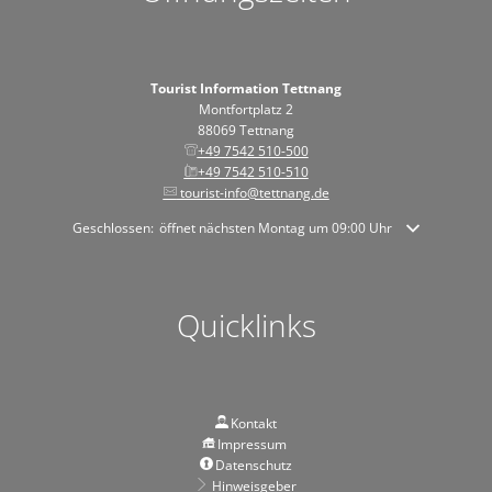
Tourist Information Tettnang
Montfortplatz 2
88069 Tettnang
+49 7542 510-500
+49 7542 510-510
tourist-info@tettnang.de
Klicken, um weitere Öffnungs- oder Schließzeiten auszublenden
Geschlossen:
öffnet nächsten Montag um 09:00 Uhr
Quicklinks
Kontakt
Impressum
Datenschutz
Hinweisgeber