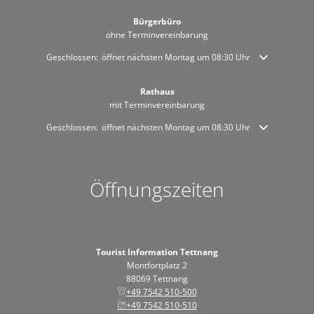
Bürgerbüro
ohne Terminvereinbarung
Klicken, um weitere Öffnungs- oder Schließzeiten auszublenden
Geschlossen:
öffnet nächsten Montag um 08:30 Uhr
Rathaus
mit Terminvereinbarung
Klicken, um weitere Öffnungs- oder Schließzeiten auszublenden
Geschlossen:
öffnet nächsten Montag um 08:30 Uhr
Öffnungszeiten
Tourist Information Tettnang
Montfortplatz 2
88069 Tettnang
+49 7542 510-500
+49 7542 510-510