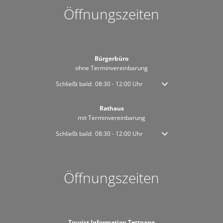
Öffnungszeiten
Bürgerbüro
ohne Terminvereinbarung
Klicken, um weitere Öffnungs- oder Schließzeiten auszublen
Schließt bald:
08:30
-
12:00
Uhr
Von 08:30 bis 12:00 Uhr
Rathaus
mit Terminvereinbarung
Klicken, um weitere Öffnungs- oder Schließzeiten auszublen
Schließt bald:
08:30
-
12:00
Uhr
Von 08:30 bis 12:00 Uhr
Öffnungszeiten
Tourist Information Tettnang