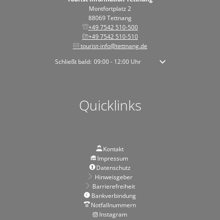
Montfortplatz 2
88069 Tettnang
+49 7542 510-500
+49 7542 510-510
tourist-info@tettnang.de
Klicken, um weitere Öffnungs- oder Schließzeiten auszublen
Schließt bald:
09:00
-
12:00
Uhr
Von 09:00 bis 12:00 Uhr
Quicklinks
Kontakt
Impressum
Datenschutz
Hinweisgeber
Barrierefreiheit
Bankverbindung
Notfallnummern
Instagram