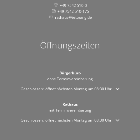
+49 7542 510-0
+49 7542 510-175
rathaus@tettnang.de
Öffnungszeiten
Bürgerbüro
ohne Terminvereinbarung
Klicken, um weitere Öffnungs- oder Schließzeiten auszublenden
Geschlossen:
öffnet nächsten Montag um 08:30 Uhr
Rathaus
mit Terminvereinbarung
Klicken, um weitere Öffnungs- oder Schließzeiten auszublenden
Geschlossen:
öffnet nächsten Montag um 08:30 Uhr