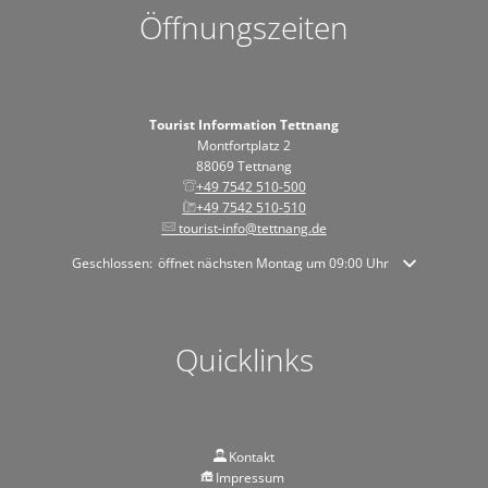
Öffnungszeiten
Tourist Information Tettnang
Montfortplatz 2
88069 Tettnang
+49 7542 510-500
+49 7542 510-510
tourist-info@tettnang.de
Klicken, um weitere Öffnungs- oder Schließzeiten auszublenden
Geschlossen:
öffnet nächsten Montag um 09:00 Uhr
Quicklinks
Kontakt
Impressum