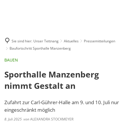
GE
BE
EN
AR
IN
Sie sind hier:
Unser Tettnang
Aktuelles
Pressemitteilungen
Baufortschritt Sporthalle Manzenberg
BAUEN
Sporthalle Manzenberg
nimmt Gestalt an
Zufahrt zur Carl-Gührer-Halle am 9. und 10. Juli nur
eingeschränkt möglich
8. Juli 2025
von
ALEXANDRA STOCKMEYER