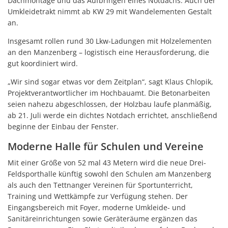
Dachmontage und das Aufbringen eines Notdachs. Auch der
Umkleidetrakt nimmt ab KW 29 mit Wandelementen Gestalt
an.
Insgesamt rollen rund 30 Lkw-Ladungen mit Holzelementen
an den Manzenberg – logistisch eine Herausforderung, die
gut koordiniert wird.
„Wir sind sogar etwas vor dem Zeitplan“, sagt Klaus Chlopik,
Projektverantwortlicher im Hochbauamt. Die Betonarbeiten
seien nahezu abgeschlossen, der Holzbau laufe planmäßig,
ab 21. Juli werde ein dichtes Notdach errichtet, anschließend
beginne der Einbau der Fenster.
Moderne Halle für Schulen und Vereine
Mit einer Größe von 52 mal 43 Metern wird die neue Drei-
Feldsporthalle künftig sowohl den Schulen am Manzenberg
als auch den Tettnanger Vereinen für Sportunterricht,
Training und Wettkämpfe zur Verfügung stehen. Der
Eingangsbereich mit Foyer, moderne Umkleide- und
Sanitäreinrichtungen sowie Geräteräume ergänzen das