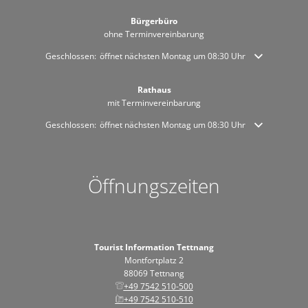
Bürgerbüro
ohne Terminvereinbarung
Klicken, um weitere Öffnungs- oder Schließzeiten auszublenden
Geschlossen:
öffnet nächsten Montag um 08:30 Uhr
Rathaus
mit Terminvereinbarung
Klicken, um weitere Öffnungs- oder Schließzeiten auszublenden
Geschlossen:
öffnet nächsten Montag um 08:30 Uhr
Öffnungszeiten
Tourist Information Tettnang
Montfortplatz 2
88069 Tettnang
+49 7542 510-500
+49 7542 510-510