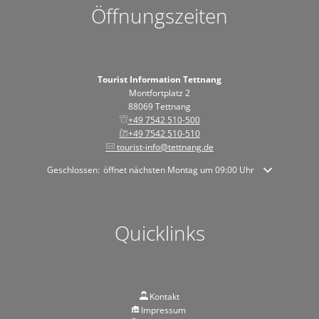
Öffnungszeiten
Tourist Information Tettnang
Montfortplatz 2
88069 Tettnang
+49 7542 510-500
+49 7542 510-510
tourist-info@tettnang.de
Klicken, um weitere Öffnungs- oder Schließzeiten auszublenden
Geschlossen:
öffnet nächsten Montag um 09:00 Uhr
Quicklinks
Kontakt
Impressum