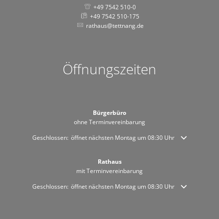
+49 7542 510-0
+49 7542 510-175
rathaus@tettnang.de
Öffnungszeiten
Bürgerbüro
ohne Terminvereinbarung
Klicken, um weitere Öffnungs- oder Schließzeiten auszublenden
Geschlossen:
öffnet nächsten Montag um 08:30 Uhr
Rathaus
mit Terminvereinbarung
Klicken, um weitere Öffnungs- oder Schließzeiten auszublenden
Geschlossen:
öffnet nächsten Montag um 08:30 Uhr