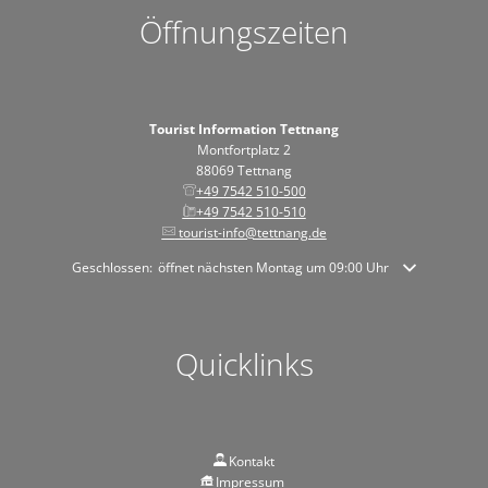
Öffnungszeiten
Tourist Information Tettnang
Montfortplatz 2
88069 Tettnang
+49 7542 510-500
+49 7542 510-510
tourist-info@tettnang.de
Klicken, um weitere Öffnungs- oder Schließzeiten auszublenden
Geschlossen:
öffnet nächsten Montag um 09:00 Uhr
Quicklinks
Kontakt
Impressum