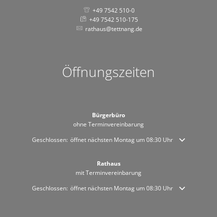
+49 7542 510-0
+49 7542 510-175
rathaus@tettnang.de
Öffnungszeiten
Bürgerbüro
ohne Terminvereinbarung
Klicken, um weitere Öffnungs- oder Schließzeiten auszublenden
Geschlossen:
öffnet nächsten Montag um 08:30 Uhr
Rathaus
mit Terminvereinbarung
Klicken, um weitere Öffnungs- oder Schließzeiten auszublenden
Geschlossen:
öffnet nächsten Montag um 08:30 Uhr