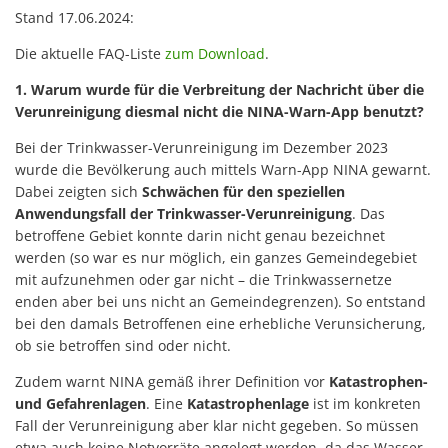
Stand 17.06.2024:
Die aktuelle FAQ-Liste
zum Download
.
1. Warum wurde für die Verbreitung der Nachricht über die
Verunreinigung diesmal nicht die NINA-Warn-App benutzt?
Bei der Trinkwasser-Verunreinigung im Dezember 2023
wurde die Bevölkerung auch mittels Warn-App NINA gewarnt.
Dabei zeigten sich
Schwächen für den speziellen
Anwendungsfall der Trinkwasser-Verunreinigung
. Das
betroffene Gebiet konnte darin nicht genau bezeichnet
werden (so war es nur möglich, ein ganzes Gemeindegebiet
mit aufzunehmen oder gar nicht – die Trinkwassernetze
enden aber bei uns nicht an Gemeindegrenzen). So entstand
bei den damals Betroffenen eine erhebliche Verunsicherung,
ob sie betroffen sind oder nicht.
Zudem warnt NINA gemäß ihrer Definition vor
Katastrophen-
und Gefahrenlagen
. Eine
Katastrophenlage
ist im konkreten
Fall der Verunreinigung aber klar nicht gegeben. So müssen
etwa auch keine Notvorräte angelegt werden, da das Wasser