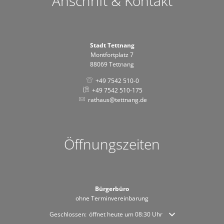
Anschrift & Kontakt
Stadt Tettnang
Montfortplatz 7
88069 Tettnang
+49 7542 510-0
+49 7542 510-175
rathaus@tettnang.de
Öffnungszeiten
Bürgerbüro
ohne Terminvereinbarung
Klicken, um weitere Öffnungs- oder Schließzeiten auszublende
Geschlossen:
öffnet heute um 08:30 Uhr