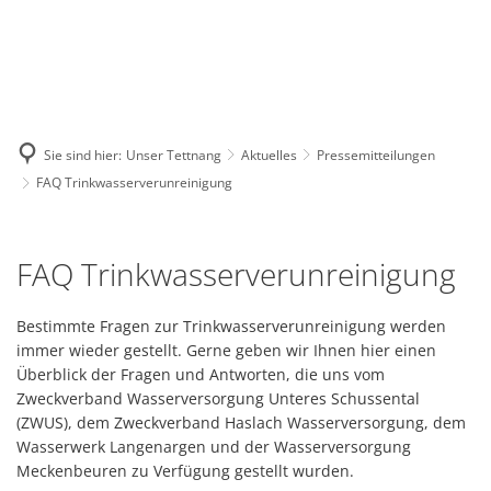
GE
BE
EN
AR
IN
Sie sind hier:
Unser Tettnang
Aktuelles
Pressemitteilungen
FAQ Trinkwasserverunreinigung
FAQ
FAQ Trinkwasserverunreinigung
Trinkwasserverunreinigung
Bestimmte Fragen zur Trinkwasserverunreinigung werden
immer wieder gestellt. Gerne geben wir Ihnen hier einen
Überblick der Fragen und Antworten, die uns vom
Zweckverband Wasserversorgung Unteres Schussental
(ZWUS), dem Zweckverband Haslach Wasserversorgung, dem
Wasserwerk Langenargen und der Wasserversorgung
Meckenbeuren zu Verfügung gestellt wurden.