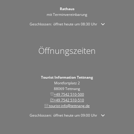
Rathaus
mit Terminvereinbarung
Klicken, um weitere Öffnungs- oder Schließzeiten auszublende
Geschlossen:
öffnet heute um 08:30 Uhr
Öffnungszeiten
Tourist Information Tettnang
Montfortplatz 2
88069 Tettnang
+49 7542 510-500
+49 7542 510-510
tourist-info@tettnang.de
Klicken, um weitere Öffnungs- oder Schließzeiten auszublende
Geschlossen:
öffnet heute um 09:00 Uhr