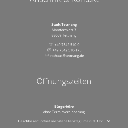
Stadt Tettnang
Montfortplatz 7
88069 Tettnang
+49 7542 510-0
+49 7542 510-175
rathaus@tettnang.de
Öffnungszeiten
Bürgerbüro
ohne Terminvereinbarung
Klicken, um weitere Öffnungs- oder Schließzeiten auszublenden
Geschlossen:
öffnet nächsten Dienstag um 08:30 Uhr