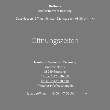
Rathaus
mit Terminvereinbarung
Klicken, um weitere Öffnungs- oder Schließzeiten auszublenden
Geschlossen:
öffnet nächsten Dienstag um 08:30 Uhr
Öffnungszeiten
Tourist Information Tettnang
Montfortplatz 2
88069 Tettnang
+49 7542 510-500
+49 7542 510-510
tourist-info@tettnang.de
Klicken, um weitere Öffnungs- oder Schließzeiten auszublenden
Jetzt geöffnet:
13:00
-
17:00
Uhr
Von 13:00 bis 17:00 