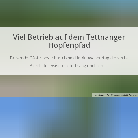
Viel Betrieb auf dem Tettnanger
Hopfenpfad
Tausende Gäste besuchten beim Hopfenwandertag die sechs
Bierdörfer zwischen Tettnang und dem …
tt-bilder.de, © www.tt-bilder.de