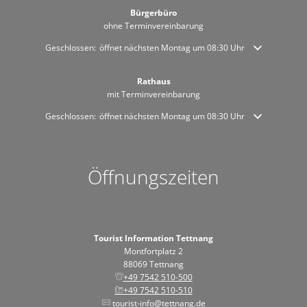
Bürgerbüro
ohne Terminvereinbarung
Klicken, um weitere Öffnungs- oder Schließzeiten auszublenden
Geschlossen:
öffnet nächsten Montag um 08:30 Uhr
Rathaus
mit Terminvereinbarung
Klicken, um weitere Öffnungs- oder Schließzeiten auszublenden
Geschlossen:
öffnet nächsten Montag um 08:30 Uhr
Öffnungszeiten
Tourist Information Tettnang
Montfortplatz 2
88069 Tettnang
+49 7542 510-500
+49 7542 510-510
tourist-info@tettnang.de