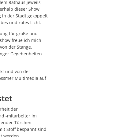
 dem Rathaus jeweils
ßerhalb dieser Show
andems gewachsen
 in der Stadt gekoppelt
bes und rotes Licht.
nung für große und
tshow freue ich mich
 von der Stange,
nanger Gegebenheiten
ekt und von der
n
Messmer Multimedia auf
stet
achhaltige Mobilität stärken
rheit der
d -mitarbeiter im
ettnang
alender-Türchen
it Stoff bespannt sind
t werden.