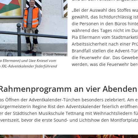
Schülerausstellung „In Bewegung“ bis 10. Juli verlängert
„Bei der Auswahl des Stoffes 
Wasserentnahmeverbot
gewählt, das lichtdurchlässig is
die Personen in den Büros hint
Platzkonzerte_Sternmarsch abgesagt
während des Tages nicht im Dun
ELR-Programm 2026 ist online-1
Pia Ellermann vom Stadtmarketi
Arbeitssicherheit nach einer Pr
Wenn der Himmel plötzlich alles gibt: Das Wetterphänomen Starkre
Brandfall stellen die Advent-Tü
© Stadt Tettnang
Kurztrauungen: Kleiner Rahmen, großer Moment - Unkompliziert he
die Feuerwehr dar. Das Gewebe 
ia Ellermann) und Uwe Kniesel vom
werden, was die Feuerwehr berei
n XXL-Adventkalender federführend
Stadt warnt vor Betreten des Hallendachs der Sporthalle Manzenber
Regionalwerk Bodensee Schlossgarten Open Air
 Rahmenprogramm an vier Abenden
Jetzt stöbern im Tettnanger Sommerferienprogramm-1
as Öffnen der Adventkalender-Türchen besonders zelebriert. Am e
Tettnang feiert das Hopfenjahr 2026
rgermeisterin Regine Rist den Adventskalender feierlich eröffnen
Neue Sporthalle Manzenberg ist in Betrieb
ter der Städtischen Musikschule Tettnang mit Weihnachtsliedern f
entszeit, bevor die erste Sound- und Lichtshow den Montfortplatz 
Reisezeit steht bevor: Ausweisdokumente jetzt prüfen
Feuer im Freien nur mit Genehmigung – Sicherheit hat Vorrang