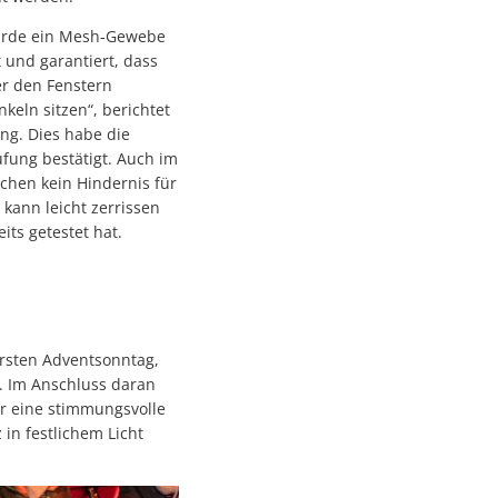
wurde ein Mesh-Gewebe
t und garantiert, dass
er den Fenstern
keln sitzen“, berichtet
ng. Dies habe die
üfung bestätigt. Auch im
gen
rchen kein Hindernis für
iraten in besonderem Ambiente
kann leicht zerrissen
ts getestet hat.
g
rsten Adventsonntag,
. Im Anschluss daran
ür eine stimmungsvolle
in festlichem Licht