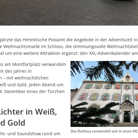
Ehren
Starkregenrisikomanage
Repair Café Tettnang feiert 10. Geburtstag
Wi-Wis
Überschwemmungen können
Großer Besucherzuspruch beim Montfortfest
Hochwassergefahrenkart
180 Jahre Freibad Ried
gänzte das Himmlische Postamt die Angebote in der Adventszeit in
Standanbieter für „Krimskrams-Markt“ gesucht
te Weihnachtsmarkt im Schloss, die stimmungsvolle Weihnachtsbe
StadTTnachrichten vom 8. Juli nicht an den Auslagestellen und bei de
el um eine weitere Attraktion ergänzt: den XXL-Adventkalender am
Abgesagt -Platzkonzert mit dem Musikverein Laimnau am Mi, 15. Juli
es am Montfortplatz verwandeln
it des Jahres in
Blutspenderehrung: Mehr Blutspenden und Erstspender als im verg
 – mit weihnachtlichen
Weiß und Gold. Jeden Abend um
Kunst statt Akten: Kavaliersgebäude wird zur Pop-up Galerie
24. Dezember eines der Türchen
NaTTur-Rallye: Insektenhotels und Nistkästen in Tettnang entdecke
Wasserentnahme aus Flüssen, Bächen und Seen bleibt verboten-1
ichter in Weiß,
Programmänderung beim Montfortfest: Public Viewing jetzt kostenfr
nd Gold
Netzwerk der Lesepatinnen und Lesepaten ist weiter auf 30 Leseta
Das Rathaus verwandelt sich in einen XX
Licht- und Soundshow rund um