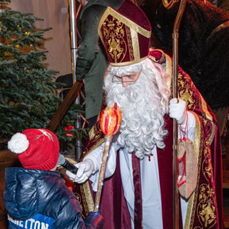
Zehn Jahre Anlaufstelle für Bürgerengagement
Wochenmarkt am Dienstag 26.05.2026 – fällt aus
Wirtschaftsgespräch feiert gelungenen Neustart
Große Platzvergabe für Tettnanger Kitas erfolgreich abgeschlossen
Verschiebung Open-Air-Mitsingkonzert
Waldkindergarten ist näher an den Waldrand gezogen
Willkommensbesuche stärken Familien von Anfang an – das bestätig
Freibäder Ried und Obereisenbach starten am 10. Mai in die Saison
Bauämter ziehen ins StadTTforum um
Tettnang feiert seine Ernennung zur Hopfenstadt
Ehemaliges Forsthaus strahlt in neuem Glanz: Sanierung abgeschlos
Gemeinderat Tettnang fordert bestmögliche medizinische Lösung für
Sonnenblumen-Setzlinge verschenken für eine gute Nachbarschaft