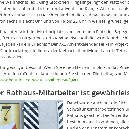
Sporthalle Manzenberg offiziell eröffnet
che Weihnachtslied „Kling Glöckchen klingelingeling“ den Platz vor
in atemberaubende Lichter und adventliche Klänge. Aber auch au
Netzwerk der Lesepatinnen und Lesepaten ist weiter auf 30 Leset
ithin sichtbar. Die LED-Lichter sind an die Weihnachtsbeleuchtung
on sechs bis acht Uhr und von 16 bis 22 Uhr in weißes, grünes, gel
Kommunen brauchen Luft zum Atmen
Richtfest für Nahwärme
hnachten wird der Montfortplatz damit zu einem Platz der Begeg
, freut sich Bürgermeisterin Regine Rist. „Auf die Sound- und Lich
Der Friedhof: Baumgräber und Sternenkindergrab fertiggestellt
uf jeden Fall ein Erlebnis.“ Der XXL-Adventkalender sei kein Projekt
adtmarketings in liebevoller Kleinarbeit individuell an die Tett
Blaulichttag im Bädle Obereisenbach am 27. Juni 2026
asst worden.
Hopfenperle Tettnang: Hopfenkisten zieren wieder die Innenstadt
tung war gut besucht. Wenn Sie einen kleinen Einblick in das Proj
Montfortfest 2026: Tettnang feiert wieder Gemeinschaft und Traditio
g erhalten möchten, dann schauen Sie sich den Filmbeitrag von 
/www.youtube.com/watch?v=hPp0SwfQgQc
Bauarbeiten am Kreisverkehr Schäferhof–Oberhof liegen im Zeitplan
er Rathaus-Mitarbeiter ist gewährlei
STADTRADELN 2026 in Tettnang: Gemeinsam Kilometer sammeln und n
Sommeraktion 2026: Bauwagen on Tour
Dabei wurde auch auf die Siche
Verwaltungsmitarbeiterinnen un
Ehrenamtliches Team startet neuen Flohmarkt „Krims & Krams“ in T
Rathaus geachtet. Die Adventk
bestehen aus Holzrahmen, die m
Waldkindergarten lädt zum Eröffnungsfest ein
und an den Fenstern angebrach