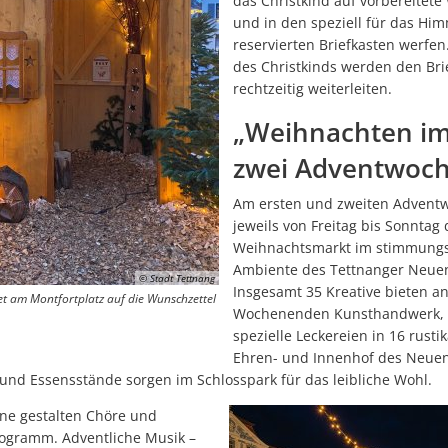
das Christkind auf vorbereitet
und in den speziell für das Hi
Auszeichnung für MINT-Club in der Stadtbücherei Tettnang für Wisse
reservierten Briefkasten werfen.
des Christkinds werden den Bri
Tettnang würdigt sportliche Erfolge und ehrenamtliches Engagemen
rechtzeitig weiterleiten.
Standesamt Tettnang ist am 21. April geschlossen
„Weihnachten im
Rücksicht auf unsere Felder – Respekt für unsere Lebensmittel
zwei Adventwoc
Timo Jung tritt Dienst als Erster Beigeordneter der Stadt Tettnang an
Am ersten und zweiten Advent
Wildtiere schützen: Hunde während der Brut- und Setzzeit anleinen
jeweils von Freitag bis Sonntag
Tettnang hat gewählt - das sind die Ergebnisse
Weihnachtsmarkt im stimmungs
Ambiente des Tettnanger Neuen 
Stadtkasse: Ab 16. März 2026 keine Barzahlungen mehr möglich
© Stadt Tettnang
Insgesamt 35 Kreative bieten a
t am Montfortplatz auf die Wunschzettel
Mikrozensus 2026 startet – 62.000 Haushalte in Baden-Württemberg
Wochenenden Kunsthandwerk, A
spezielle Leckereien in 16 rusti
Zuschlag für neuen Kreisverkehr erteilt
Ehren- und Innenhof des Neuen
und Essensstände sorgen im Schlosspark für das leibliche Wohl.
Tettnang zeigt Flagge für Tibet
ne gestalten Chöre und
Klangkultur auf höchstem Niveau im Rittersaal
ogramm. Adventliche Musik –