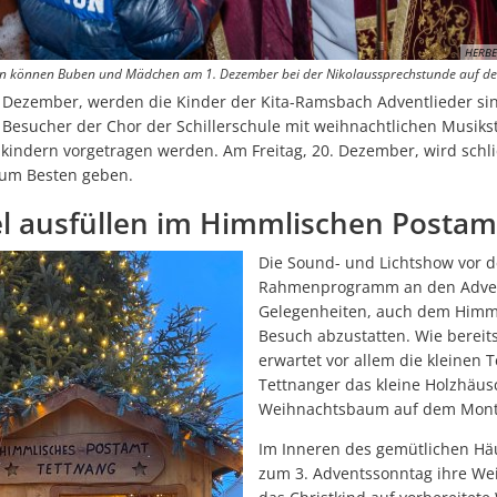
Glasfaserausbau: Tettnang erhält sechs Millionen Euro Förderung de
HERBE
Tettnang feiert sich als Hopfenstadt
fen können Buben und Mädchen am 1. Dezember bei der Nikolaussprechstunde auf d
 Dezember, werden die Kinder der Kita-Ramsbach Adventlieder sin
Aus Alt mach Grün: Tettnang sammelt Kisten für Minigärten
 Besucher der Chor der Schillerschule mit weihnachtlichen Musik
Bauphase 1 des neuen Kreisverkehrs Schäferhof-Oberhof hat begon
kindern vorgetragen werden. Am Freitag, 20. Dezember, wird schl
zum Besten geben.
Winterschuhaktion der Stadt versorgt 104 Kinder in Tettnang
l ausfüllen im Himmlischen Postam
Hand in Hand für Tettnang
Landesfamilienpass 2026 im Bürgerbüro beantragen
Die Sound- und Lichtshow vor 
Rahmenprogramm an den Adven
Grundsteuer: Änderung Hebesatzsatzung
Gelegenheiten, auch dem Himm
Besuch abzustatten. Wie bereit
Grünes Licht für Bau des neuen Kreisverkehrs Schäferhof-Oberhof
erwartet vor allem die kleinen
Tourist Information Tettnang: Verlängerte Servicezeiten ab April
Tettnanger das kleine Holzhäu
Weihnachtsbaum auf dem Montf
Stadtkämmerei ist ab sofort im StadTTforum erreichbar
Im Inneren des gemütlichen Hä
Ausstellung „Wir in Vielfalt“ zieht weiter durch die Stadt
zum 3. Adventssonntag ihre W
Lernen für Nachtschwärmer – Eine Nacht für gute Noten