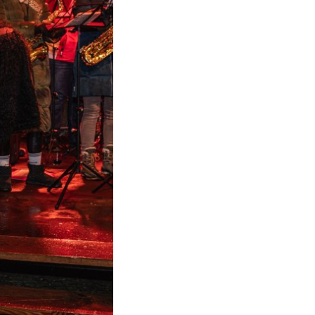
t auch die Forschung
sen
 Klinikstandort