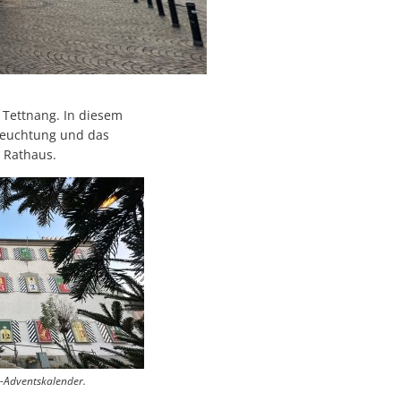
Hotel Rad
tag
ment
Hotel Bären
 Tettnang
 jede und jeden treffen – warum Eigenvorsorge so wichtig ist
Ehemals Gasthaus Kreuz
en
Stadtpfarrkirche St. Gallus
 Tettnang. In diesem
Schweizerhaus
leuchtung und das
r Schwäbische Zeitung Tettnang erhältlich
 Rathaus.
Ehemals Friedhofskapelle
 auf dem Bärenplatz
Loretokapelle
angenen Jahr
Ehemaliges Oberamtskrankenh
St.-Johann-Kapelle
n
Ehemaliges Spital (Kaplaneihaus
St.-Anna-Kapelle
ei
Ehemaliges Leprosenhaus
ndems gewachsen-1
L-Adventskalender.