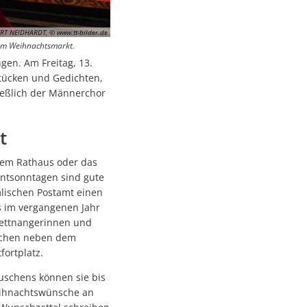
s Landes
RT NEIDHARDT, © www.tt-bilder.de
em Weihnachtsmarkt.
gen. Am Freitag, 13.
stücken und Gedichten,
nen
ießlich der Männerchor
t
dem Rathaus oder das
tsonntagen sind gute
lischen Postamt einen
s im vergangenen Jahr
 Tettnangerinnen und
schen neben dem
ortplatz.
uschens können sie bis
eihnachtswünsche an