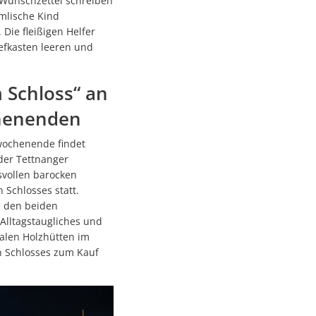
e Wunschzettel schreiben
mmlische Kind
nswerkstatt e. V.
 Die fleißigen Helfer
efkasten leeren und
t
 Schloss“ an
henenden
wochenende findet
 der Tettnanger
vollen barocken
Schlosses statt.
n den beiden
 werden befragt
lltagstaugliches und
kalen Holzhütten im
 Schlosses zum Kauf