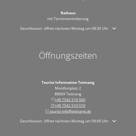
Rathaus
mit Terminvereinbarung
Klicken, um weitere Öffnungs- oder Schließzeiten auszublenden
Geschlossen:
öffnet nächsten Montag um 08:30 Uhr
Öffnungszeiten
Tourist Information Tettnang
Montfortplatz 2
88069 Tettnang
+49 7542 510-500
+49 7542 510-510
tourist-info@tettnang.de
Klicken, um weitere Öffnungs- oder Schließzeiten auszublenden
Geschlossen:
öffnet nächsten Montag um 09:00 Uhr