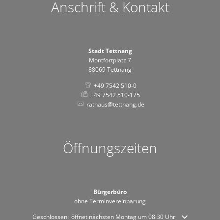
Anschrift & Kontakt
Stadt Tettnang
Montfortplatz 7
88069 Tettnang
+49 7542 510-0
+49 7542 510-175
rathaus@tettnang.de
Öffnungszeiten
Bürgerbüro
ohne Terminvereinbarung
Klicken, um weitere Öffnungs- oder Schließzeiten auszublenden
Geschlossen:
öffnet nächsten Montag um 08:30 Uhr