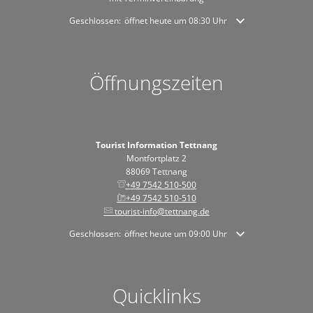
Klicken, um weitere Öffnungs- oder Schließzeiten auszublende
Geschlossen:
öffnet heute um 08:30 Uhr
Öffnungszeiten
Tourist Information Tettnang
Montfortplatz 2
88069 Tettnang
+49 7542 510-500
+49 7542 510-510
tourist-info@tettnang.de
Klicken, um weitere Öffnungs- oder Schließzeiten auszublende
Geschlossen:
öffnet heute um 09:00 Uhr
Quicklinks