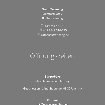
Stadt Tettnang
Montfortplatz 7
88069 Tettnang
+49 7542 510-0
+49 7542 510-175
rathaus@tettnang.de
Öffnungszeiten
Bürgerbüro
ohne Terminvereinbarung
Klicken, um weitere Öffnungs- oder Schließzeiten auszublende
Geschlossen:
öffnet heute um 08:30 Uhr
Rathaus
mit Terminvereinbarung