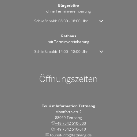
Bürgerbüro
ohne Terminvereinbarung
Klicken, um weitere Öffnungs- oder Schließzeiten auszublen
Schließt bald:
08:30
-
18:00
Uhr
Von 08:30 bis 18:00 Uhr
Rathaus
mit Terminvereinbarung
Klicken, um weitere Öffnungs- oder Schließzeiten auszublen
Schließt bald:
14:00
-
18:00
Uhr
Von 14:00 bis 18:00 Uhr
Öffnungszeiten
Tourist Information Tettnang
Montfortplatz 2
88069 Tettnang
+49 7542 510-500
+49 7542 510-510
tourist-info@tettnang.de