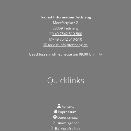
Tourist Information Tettnang
Montfortplatz 2
88069 Tettnang
+49 7542 510-500
+49 7542 510-510
tourist-info@tettnang.de
Klicken, um weitere Öffnungs- oder Schließzeiten auszublende
Geschlossen:
öffnet heute um 09:00 Uhr
Quicklinks
Kontakt
Impressum
Datenschutz
Hinweisgeber
Barrierefreiheit