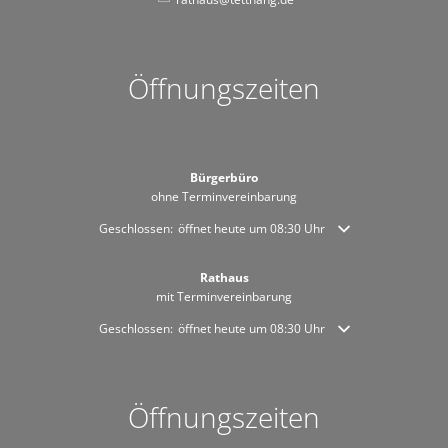
Öffnungszeiten
Bürgerbüro
ohne Terminvereinbarung
Klicken, um weitere Öffnungs- oder Schließzeiten auszublende
Geschlossen:
öffnet heute um 08:30 Uhr
Rathaus
mit Terminvereinbarung
Klicken, um weitere Öffnungs- oder Schließzeiten auszublende
Geschlossen:
öffnet heute um 08:30 Uhr
Öffnungszeiten