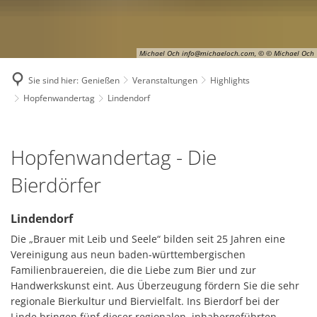
Michael Och info@michaeloch.com, © © Michael Och
Sie sind hier:
Genießen
Veranstaltungen
Highlights
Hopfenwandertag
Lindendorf
Lindendorf
Hopfenwandertag - Die
Bierdörfer
Lindendorf
Die „Brauer mit Leib und Seele“ bilden seit 25 Jahren eine
Vereinigung aus neun baden-württembergischen
Familienbrauereien, die die Liebe zum Bier und zur
Handwerkskunst eint. Aus Überzeugung fördern Sie die sehr
regionale Bierkultur und Biervielfalt. Ins Bierdorf bei der
Linde bringen fünf dieser regionalen, inhabergeführten