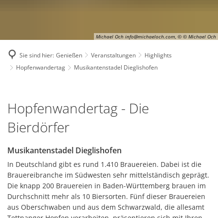
Michael Och info@michaeloch.com, © © Michael Och
Sie sind hier:
Genießen
Veranstaltungen
Highlights
Hopfenwandertag
Musikantenstadel Dieglishofen
Musikantenstadel
Hopfenwandertag - Die
Dieglishofen
Bierdörfer
Musikantenstadel Dieglishofen
In Deutschland gibt es rund 1.410 Brauereien. Dabei ist die
Brauereibranche im Südwesten sehr mittelständisch geprägt.
Die knapp 200 Brauereien in Baden-Württemberg brauen im
Durchschnitt mehr als 10 Biersorten. Fünf dieser Brauereien
aus Oberschwaben und aus dem Schwarzwald, die allesamt
Tettnanger Hopfen verarbeiten, präsentieren sich mit Ihren