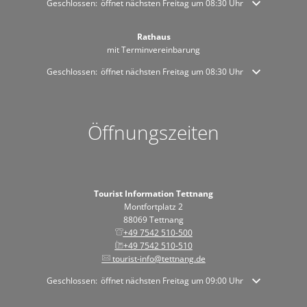
Klicken, um weitere Öffnungs- oder Schließzeiten auszublenden
Geschlossen:
öffnet nächsten Freitag um 08:30 Uhr
Rathaus
mit Terminvereinbarung
Klicken, um weitere Öffnungs- oder Schließzeiten auszublenden
Geschlossen:
öffnet nächsten Freitag um 08:30 Uhr
Öffnungszeiten
Tourist Information Tettnang
Montfortplatz 2
88069 Tettnang
+49 7542 510-500
+49 7542 510-510
tourist-info@tettnang.de
Klicken, um weitere Öffnungs- oder Schließzeiten auszublenden
Geschlossen:
öffnet nächsten Freitag um 09:00 Uhr