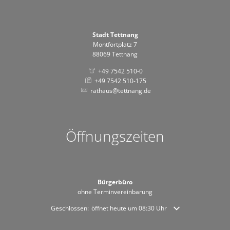
Stadt Tettnang
Montfortplatz 7
88069 Tettnang
+49 7542 510-0
+49 7542 510-175
rathaus@tettnang.de
Öffnungszeiten
Bürgerbüro
ohne Terminvereinbarung
Klicken, um weitere Öffnungs- oder Schließzeiten auszublende
Geschlossen:
öffnet heute um 08:30 Uhr