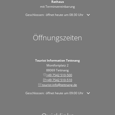
Rathaus
mit Terminvereinbarung
Klicken, um weitere Öffnungs- oder Schließzeiten auszublende
Geschlossen:
öffnet heute um 08:30 Uhr
Öffnungszeiten
Tourist Information Tettnang
Montfortplatz 2
88069 Tettnang
+49 7542 510-500
+49 7542 510-510
tourist-info@tettnang.de
Klicken, um weitere Öffnungs- oder Schließzeiten auszublende
Geschlossen:
öffnet heute um 09:00 Uhr