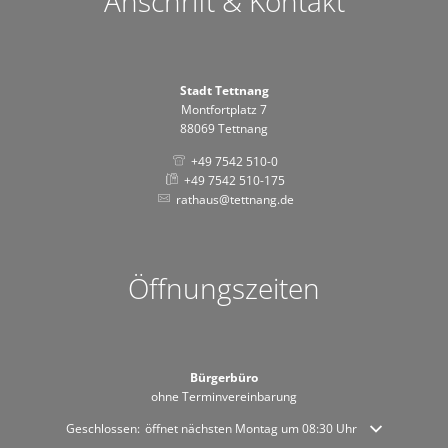
Anschrift & Kontakt
Stadt Tettnang
Montfortplatz 7
88069 Tettnang
+49 7542 510-0
+49 7542 510-175
rathaus@tettnang.de
Öffnungszeiten
Bürgerbüro
ohne Terminvereinbarung
Klicken, um weitere Öffnungs- oder Schließzeiten auszublenden
Geschlossen:
öffnet nächsten Montag um 08:30 Uhr