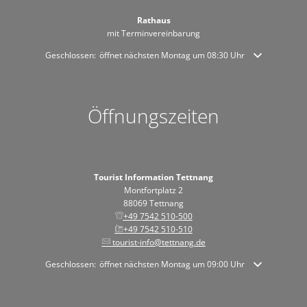
Rathaus
mit Terminvereinbarung
Klicken, um weitere Öffnungs- oder Schließzeiten auszublenden
Geschlossen:
öffnet nächsten Montag um 08:30 Uhr
Öffnungszeiten
Tourist Information Tettnang
Montfortplatz 2
88069 Tettnang
+49 7542 510-500
+49 7542 510-510
tourist-info@tettnang.de
Klicken, um weitere Öffnungs- oder Schließzeiten auszublenden
Geschlossen:
öffnet nächsten Montag um 09:00 Uhr