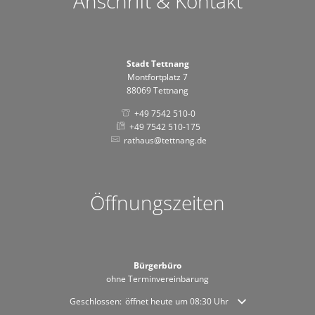
Anschrift & Kontakt
Stadt Tettnang
Montfortplatz 7
88069 Tettnang
+49 7542 510-0
+49 7542 510-175
rathaus@tettnang.de
Öffnungszeiten
Bürgerbüro
ohne Terminvereinbarung
Klicken, um weitere Öffnungs- oder Schließzeiten auszublende
Geschlossen:
öffnet heute um 08:30 Uhr