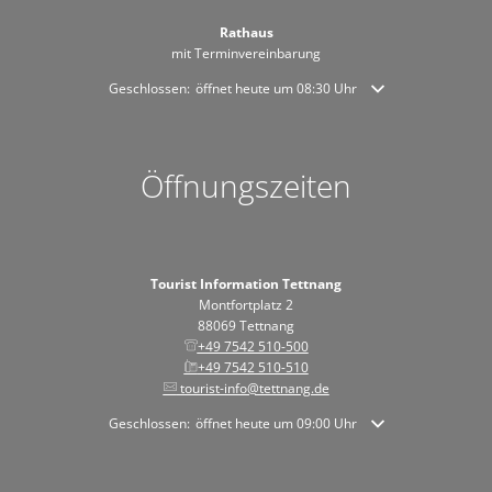
Rathaus
mit Terminvereinbarung
Klicken, um weitere Öffnungs- oder Schließzeiten auszublende
Geschlossen:
öffnet heute um 08:30 Uhr
Öffnungszeiten
Tourist Information Tettnang
Montfortplatz 2
88069 Tettnang
+49 7542 510-500
+49 7542 510-510
tourist-info@tettnang.de
Klicken, um weitere Öffnungs- oder Schließzeiten auszublende
Geschlossen:
öffnet heute um 09:00 Uhr