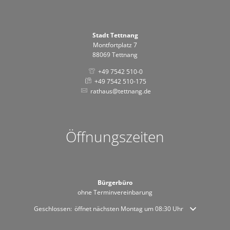
Stadt Tettnang
Montfortplatz 7
88069 Tettnang
+49 7542 510-0
+49 7542 510-175
rathaus@tettnang.de
Öffnungszeiten
Bürgerbüro
ohne Terminvereinbarung
Klicken, um weitere Öffnungs- oder Schließzeiten auszublenden
Geschlossen:
öffnet nächsten Montag um 08:30 Uhr