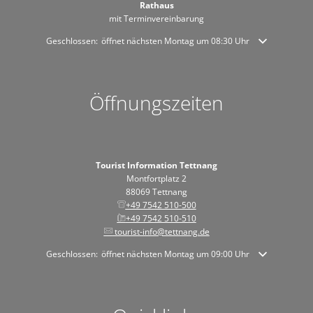
Rathaus
mit Terminvereinbarung
Klicken, um weitere Öffnungs- oder Schließzeiten auszublenden
Geschlossen:
öffnet nächsten Montag um 08:30 Uhr
Öffnungszeiten
Tourist Information Tettnang
Montfortplatz 2
88069 Tettnang
+49 7542 510-500
+49 7542 510-510
tourist-info@tettnang.de
Klicken, um weitere Öffnungs- oder Schließzeiten auszublenden
Geschlossen:
öffnet nächsten Montag um 09:00 Uhr